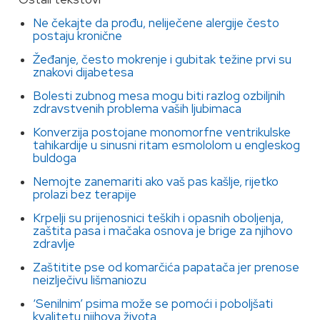
Ne čekajte da prođu, neliječene alergije često
postaju kronične
Žeđanje, često mokrenje i gubitak težine prvi su
znakovi dijabetesa
Bolesti zubnog mesa mogu biti razlog ozbiljnih
zdravstvenih problema vaših ljubimaca
Konverzija postojane monomorfne ventrikulske
tahikardije u sinusni ritam esmololom u engleskog
buldoga
Nemojte zanemariti ako vaš pas kašlje, rijetko
prolazi bez terapije
Krpelji su prijenosnici teških i opasnih oboljenja,
zaštita pasa i mačaka osnova je brige za njihovo
zdravlje
Zaštitite pse od komarčića papatača jer prenose
neizlječivu lišmaniozu
‘Senilnim’ psima može se pomoći i poboljšati
kvalitetu njihova života