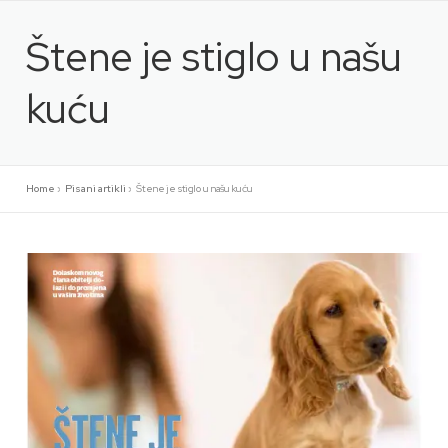
Preskoči
na
Štene je stiglo u našu
sadržaj
kuću
Home
»
Pisani artikli
»
Štene je stiglo u našu kuću