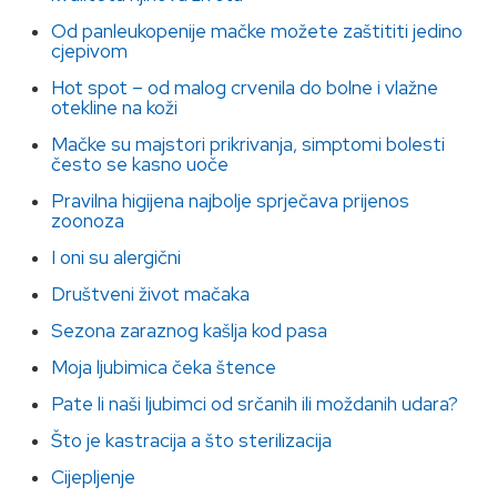
Od panleukopenije mačke možete zaštititi jedino
cjepivom
Hot spot – od malog crvenila do bolne i vlažne
otekline na koži
Mačke su majstori prikrivanja, simptomi bolesti
često se kasno uoče
Pravilna higijena najbolje sprječava prijenos
zoonoza
I oni su alergični
Društveni život mačaka
Sezona zaraznog kašlja kod pasa
Moja ljubimica čeka štence
Pate li naši ljubimci od srčanih ili moždanih udara?
Što je kastracija a što sterilizacija
Cijepljenje