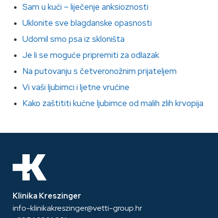
Sam u kući – liječenje anksioznosti
Uklonite sve blagdanske opasnosti
Udomil smo psa iz skloništa
Je li se moguće pripremiti za odlazak
Na putovanju s četveronožnim prijateljem
Vi vaši ljubimci i ljetne vrućine
Kako zaštititi kućne ljubimce od malih zlih krvopija
Klinika Kreszinger
info-klinikakreszinger@vetti-group.hr