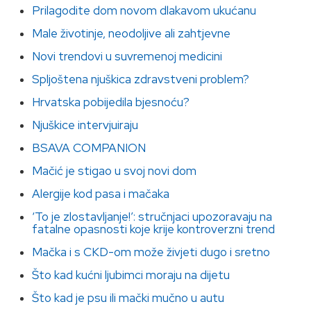
Prilagodite dom novom dlakavom ukućanu
Male životinje, neodoljive ali zahtjevne
Novi trendovi u suvremenoj medicini
Spljoštena njuškica zdravstveni problem?
Hrvatska pobijedila bjesnoću?
Njuškice intervjuiraju
BSAVA COMPANION
Mačić je stigao u svoj novi dom
Alergije kod pasa i mačaka
‘To je zlostavljanje!’: stručnjaci upozoravaju na
fatalne opasnosti koje krije kontroverzni trend
Mačka i s CKD-om može živjeti dugo i sretno
Što kad kućni ljubimci moraju na dijetu
Što kad je psu ili mački mučno u autu