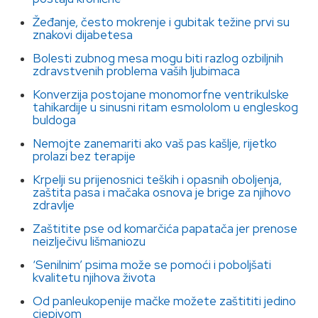
Žeđanje, često mokrenje i gubitak težine prvi su
znakovi dijabetesa
Bolesti zubnog mesa mogu biti razlog ozbiljnih
zdravstvenih problema vaših ljubimaca
Konverzija postojane monomorfne ventrikulske
tahikardije u sinusni ritam esmololom u engleskog
buldoga
Nemojte zanemariti ako vaš pas kašlje, rijetko
prolazi bez terapije
Krpelji su prijenosnici teških i opasnih oboljenja,
zaštita pasa i mačaka osnova je brige za njihovo
zdravlje
Zaštitite pse od komarčića papatača jer prenose
neizlječivu lišmaniozu
‘Senilnim’ psima može se pomoći i poboljšati
kvalitetu njihova života
Od panleukopenije mačke možete zaštititi jedino
cjepivom