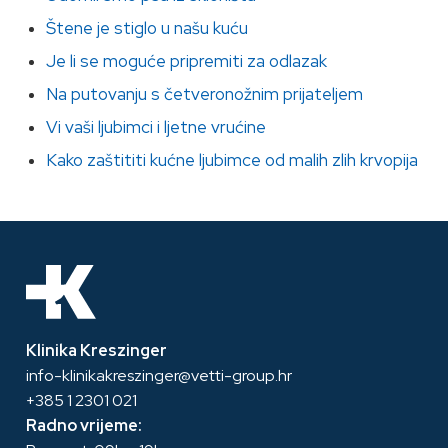
Štene je stiglo u našu kuću
Je li se moguće pripremiti za odlazak
Na putovanju s četveronožnim prijateljem
Vi vaši ljubimci i ljetne vrućine
Kako zaštititi kućne ljubimce od malih zlih krvopija
Klinika Kreszinger
info-klinikakreszinger@vetti-group.hr
+385 1 2301 021
Radno vrijeme: