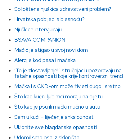
Spljoštena njuškica zdravstveni problem?
Hrvatska pobijedila bjesnoću?
Njuškice intervjuiraju
BSAVA COMPANION
Mačić je stigao u svoj novi dom
Alergije kod pasa i mačaka
‘To je zlostavljanje!’: stručnjaci upozoravaju na
fatalne opasnosti koje krije kontroverzni trend
Mačka i s CKD-om može živjeti dugo i sretno
Što kad kućni ljubimci moraju na dijetu
Što kad je psu ili mački mučno u autu
Sam u kući – liječenje anksioznosti
Uklonite sve blagdanske opasnosti
Udomil smo psa iz skloništa