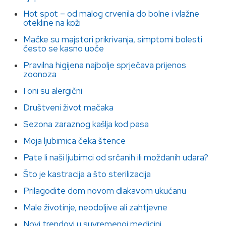
Hot spot – od malog crvenila do bolne i vlažne
otekline na koži
Mačke su majstori prikrivanja, simptomi bolesti
često se kasno uoče
Pravilna higijena najbolje sprječava prijenos
zoonoza
I oni su alergični
Društveni život mačaka
Sezona zaraznog kašlja kod pasa
Moja ljubimica čeka štence
Pate li naši ljubimci od srčanih ili moždanih udara?
Što je kastracija a što sterilizacija
Prilagodite dom novom dlakavom ukućanu
Male životinje, neodoljive ali zahtjevne
Novi trendovi u suvremenoj medicini