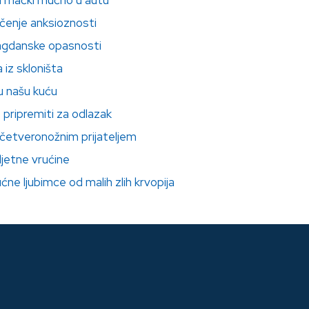
ili mački mučno u autu
ečenje anksioznosti
lagdanske opasnosti
iz skloništa
 u našu kuću
 pripremiti za odlazak
četveronožnim prijateljem
i ljetne vrućine
ućne ljubimce od malih zlih krvopija