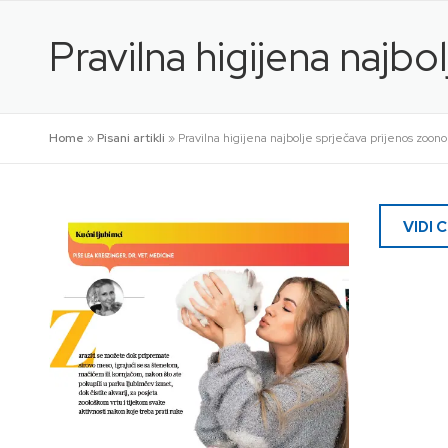
Preskoči
na
Pravilna higijena najb
sadržaj
Home
»
Pisani artikli
»
Pravilna higijena najbolje sprječava prijenos zoono
VIDI 