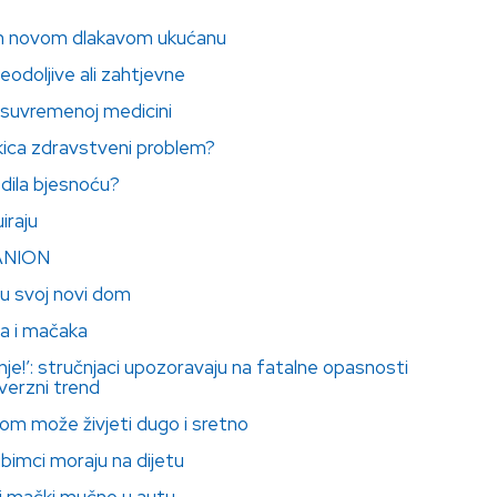
om novom dlakavom ukućanu
neodoljive ali zahtjevne
 suvremenoj medicini
kica zdravstveni problem?
dila bjesnoću?
iraju
ANION
 u svoj novi dom
sa i mačaka
anje!’: stručnjaci upozoravaju na fatalne opasnosti
overzni trend
om može živjeti dugo i sretno
ubimci moraju na dijetu