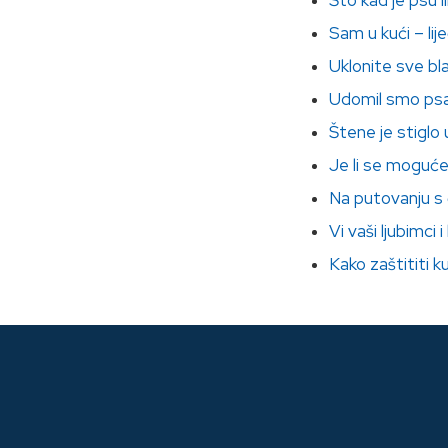
Što kad je psu 
Sam u kući – lij
Uklonite sve b
Udomil smo psa 
Štene je stiglo
Je li se moguće
Na putovanju s 
Vi vaši ljubimci 
Kako zaštititi k