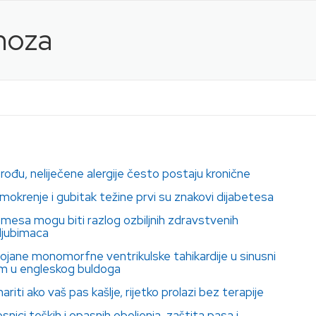
onoza
rođu, neliječene alergije često postaju kronične
mokrenje i gubitak težine prvi su znakovi dijabetesa
mesa mogu biti razlog ozbiljnih zdravstvenih
ljubimaca
ojane monomorfne ventrikulske tahikardije u sinusni
m u engleskog buldoga
ti ako vaš pas kašlje, rijetko prolazi bez terapije
osnici teških i opasnih oboljenja, zaštita pasa i