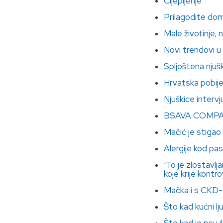
Cijepljenje
Prilagodite d
Male životinje, 
Novi trendovi u
Spljoštena njuš
Hrvatska pobije
Njuškice intervju
BSAVA COMP
Mačić je stigao
Alergije kod pa
‘To je zlostavlj
koje krije kontr
Mačka i s CKD-
Što kad kućni lj