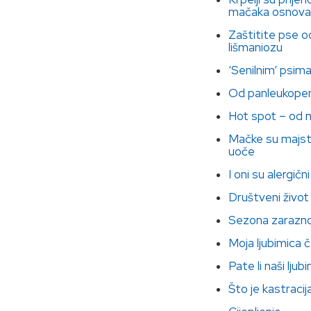
mačaka osnova j
Zaštitite pse o
lišmaniozu
‘Senilnim’ psim
Od panleukopeni
Hot spot – od ma
Mačke su majsto
uoče
I oni su alergični
Društveni živo
Sezona zarazno
Moja ljubimica 
Pate li naši lju
Što je kastracija