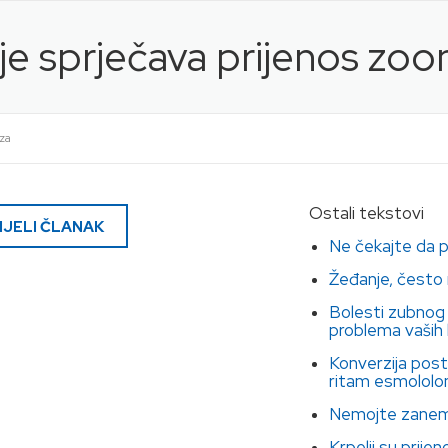
olje sprječava prijenos zo
za
Ostali tekstovi
CIJELI ČLANAK
Ne čekajte da p
Žeđanje, često 
Bolesti zubnog 
problema vaših 
Konverzija post
ritam esmololo
Nemojte zanemari
Krpelji su prijen