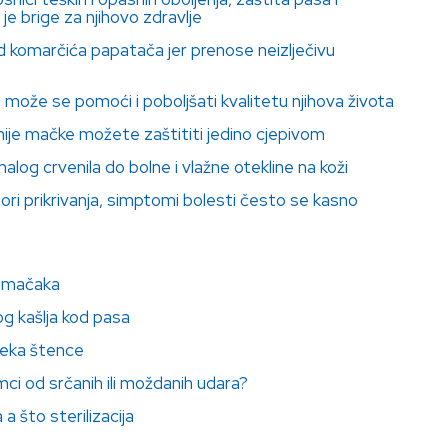
e brige za njihovo zdravlje
d komarčića papatača jer prenose neizlječivu
a može se pomoći i poboljšati kvalitetu njihova života
je mačke možete zaštititi jedino cjepivom
log crvenila do bolne i vlažne otekline na koži
ri prikrivanja, simptomi bolesti često se kasno
t mačaka
g kašlja kod pasa
čeka štence
bimci od srčanih ili moždanih udara?
 a što sterilizacija