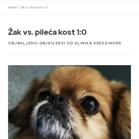
Preskoči
Home
»
Žak vs. pileća kost 1:0
na
sadržaj
Žak vs. pileća kost 1:0
OBJAVLJENO
08/01/2021
OD
KLINIKA KRESZINGER