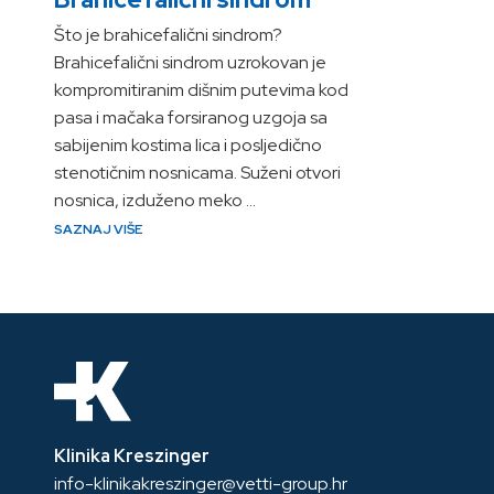
Što je brahicefalični sindrom?
Brahicefalični sindrom uzrokovan je
kompromitiranim dišnim putevima kod
pasa i mačaka forsiranog uzgoja sa
sabijenim kostima lica i posljedično
stenotičnim nosnicama. Suženi otvori
nosnica, izduženo meko …
SAZNAJ VIŠE
Klinika Kreszinger
info-klinikakreszinger@vetti-group.hr