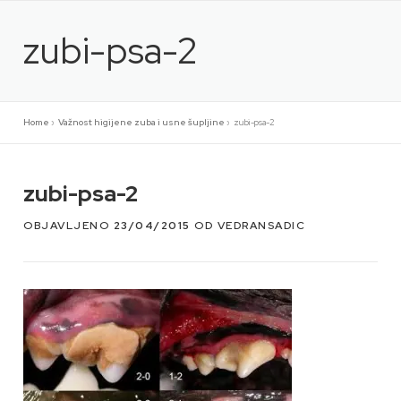
Preskoči
na
zubi-psa-2
sadržaj
Home
»
Važnost higijene zuba i usne šupljine
»
zubi-psa-2
zubi-psa-2
OBJAVLJENO
23/04/2015
OD
VEDRANSADIC