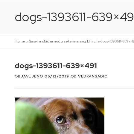
Preskoči
na
dogs-1393611-639×49
sadržaj
Home
»
Sasvim obična noć u veterinarskoj klinici
»
dogs-1393611-639×4
dogs-1393611-639×491
OBJAVLJENO
05/12/2019
OD
VEDRANSADIC