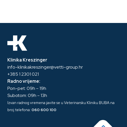
Klinika Kreszinger
info-klinikakreszinger@vetti-group.hr
+385 1 2301 021
Radno vrijeme:
Pon-pet: 09h – 19h
Subotom: 09h – 13h
Izvan radnog vremena javite se u Veterinarsku Kliniku BUBA na
broj telefona:
060 600 100