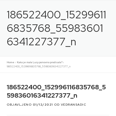
Preskoči
na
186522400_15299611
sadržaj
6835768_55983601
6341227377_n
Home
»
Kako je mala Lucy ponovno prodisala?
»
186522400_152996116835768_559836016341227377_n
186522400_152996116835768_5
59836016341227377_n
OBJAVLJENO
01/12/2021
OD
VEDRANSADIC