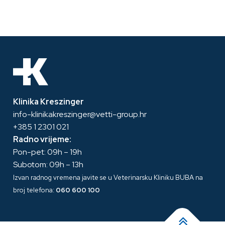
Klinika Kreszinger
info-klinikakreszinger@vetti-group.hr
+385 1 2301 021
Radno vrijeme:
Pon-pet: 09h – 19h
Subotom: 09h – 13h
Izvan radnog vremena javite se u Veterinarsku Kliniku BUBA na
broj telefona:
060 600 100