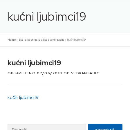
Preskoči
na
kućni ljubimci19
sadržaj
Home
»
Što je kastracija a što sterilizacija
»
kućni ljubimci19
kućni ljubimci19
OBJAVLJENO
07/06/2018
OD
VEDRANSADIC
kućni ljubimci19
Pretraži: