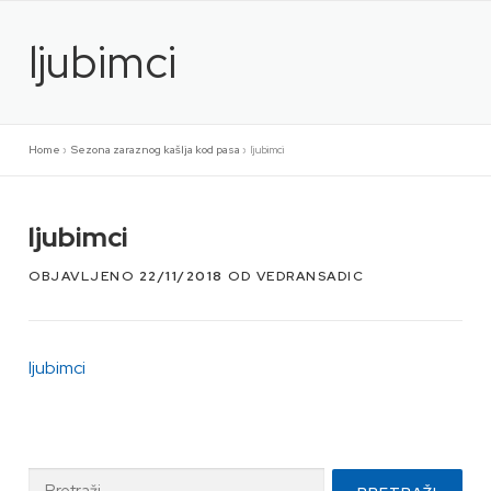
Preskoči
na
ljubimci
sadržaj
Home
»
Sezona zaraznog kašlja kod pasa
»
ljubimci
ljubimci
OBJAVLJENO
22/11/2018
OD
VEDRANSADIC
ljubimci
Pretraži: