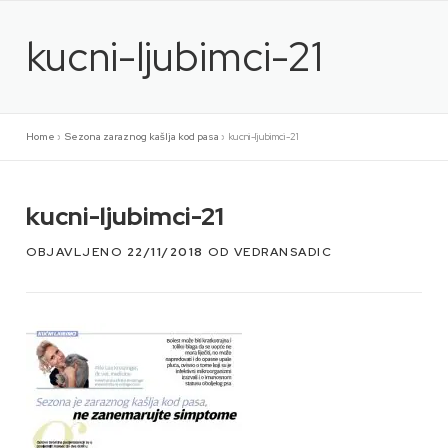
Preskoči
na
kucni-ljubimci-21
sadržaj
Home
»
Sezona zaraznog kašlja kod pasa
»
kucni-ljubimci-21
kucni-ljubimci-21
OBJAVLJENO
22/11/2018
OD
VEDRANSADIC