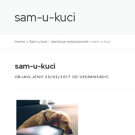
Preskoči
na
sam-u-kuci
sadržaj
Home
»
Sam u kući – liječenje anksioznosti
»
sam-u-kuci
sam-u-kuci
OBJAVLJENO
23/03/2017
OD
VEDRANSADIC