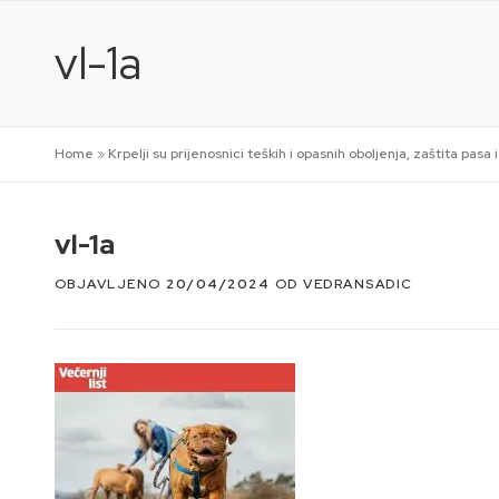
Preskoči
na
vl-1a
sadržaj
Home
»
Krpelji su prijenosnici teških i opasnih oboljenja, zaštita pasa
vl-1a
OBJAVLJENO
20/04/2024
OD
VEDRANSADIC