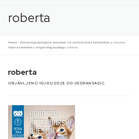
Preskoči
na
roberta
sadržaj
Home
»
Konverzija postojane monomorfne ventrikulske tahikardije u sinusni
ritam esmololom u engleskog buldoga
»
roberta
roberta
OBJAVLJENO
10/01/2025
OD
VEDRANSADIC