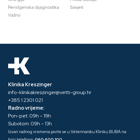
Rendgenska dijagnostika
Savjeti
Važno
Klinika Kreszinger
info-klinikakreszinger@vetti-group.hr
+385 1 2301 021
Radno vrijeme:
Pon-pet: 09h – 19h
Subotom: 09h – 13h
Izvan radnog vremena javite se u Veterinarsku Kliniku BUBA na
broj telefona:
060 600 100