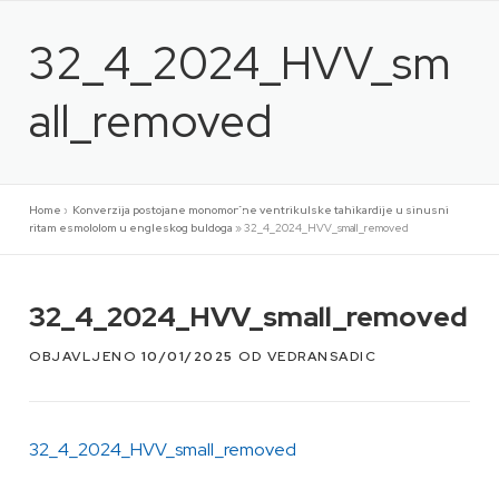
Preskoči
na
32_4_2024_HVV_sm
sadržaj
all_removed
Home
»
Konverzija postojane monomorfne ventrikulske tahikardije u sinusni
ritam esmololom u engleskog buldoga
»
32_4_2024_HVV_small_removed
32_4_2024_HVV_small_removed
OBJAVLJENO
10/01/2025
OD
VEDRANSADIC
32_4_2024_HVV_small_removed