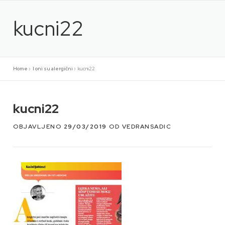
Preskoči
na
kucni22
sadržaj
Home
»
I oni su alergični
»
kucni22
kucni22
OBJAVLJENO
29/03/2019
OD
VEDRANSADIC