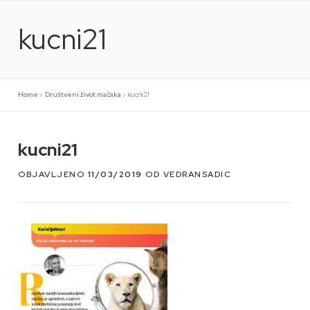
Preskoči
na
kucni21
sadržaj
Home
»
Društveni život mačaka
»
kucni21
kucni21
OBJAVLJENO
11/03/2019
OD
VEDRANSADIC