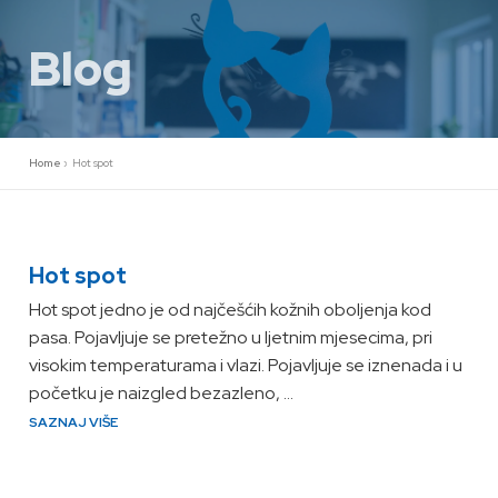
Preskoči
na
Blog
sadržaj
Home
»
Hot spot
Hot spot
Hot spot jedno je od najčešćih kožnih oboljenja kod
pasa. Pojavljuje se pretežno u ljetnim mjesecima, pri
visokim temperaturama i vlazi. Pojavljuje se iznenada i u
početku je naizgled bezazleno, …
SAZNAJ VIŠE