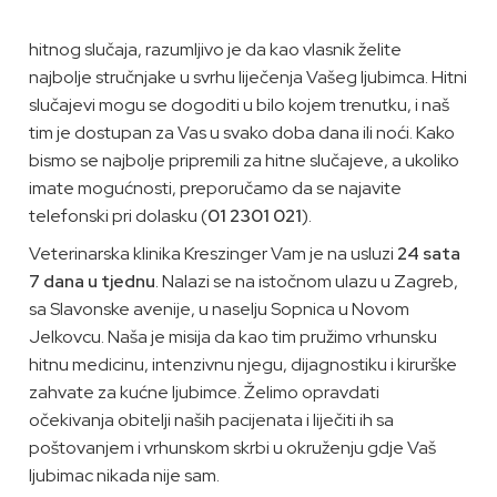
hitnog slučaja, razumljivo je da kao vlasnik želite
najbolje stručnjake u svrhu liječenja Vašeg ljubimca. Hitni
slučajevi mogu se dogoditi u bilo kojem trenutku, i naš
tim je dostupan za Vas u svako doba dana ili noći. Kako
bismo se najbolje pripremili za hitne slučajeve, a ukoliko
imate mogućnosti, preporučamo da se najavite
telefonski pri dolasku (
01 2301 021
).
Veterinarska klinika Kreszinger Vam je na usluzi
24 sata
7 dana u tjednu
. Nalazi se na istočnom ulazu u Zagreb,
sa Slavonske avenije, u naselju Sopnica u Novom
Jelkovcu. Naša je misija da kao tim pružimo vrhunsku
hitnu medicinu, intenzivnu njegu, dijagnostiku i kirurške
zahvate za kućne ljubimce. Želimo opravdati
očekivanja obitelji naših pacijenata i liječiti ih sa
poštovanjem i vrhunskom skrbi u okruženju gdje Vaš
ljubimac nikada nije sam.