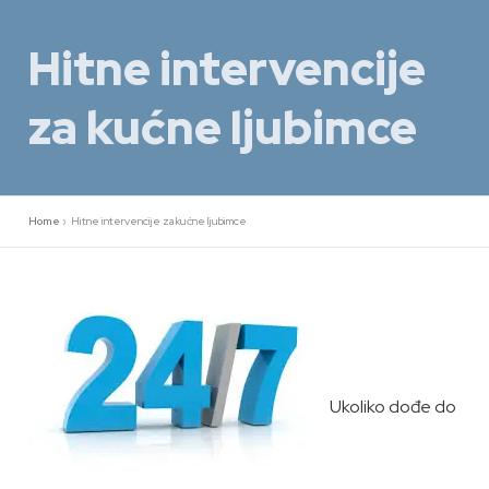
Preskoči
na
Hitne intervencije
sadržaj
za kućne ljubimce
Home
»
Hitne intervencije za kućne ljubimce
Ukoliko dođe do